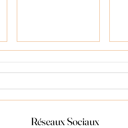
La fac
Les Entre-Vues de L'Ecole du
Couple des webinaires trimestriels
interactifs
Réseaux Sociaux