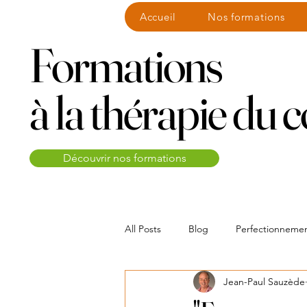
Accueil
Nos formations
Formations
à la thérapie du 
Découvrir nos formations
Eveneme
All Posts
Blog
Perfectionneme
Jean-Paul Sauzède
Entre-Vues webinaire
litteratu