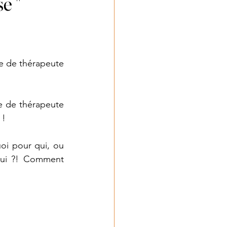
e "
e de thérapeute 
e de thérapeute 
 !
oi pour qui, ou 
qui ?! Comment 