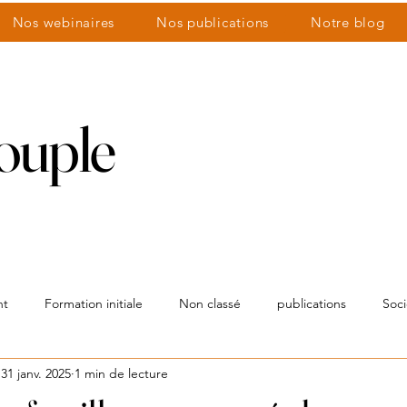
Nos webinaires
Nos publications
Notre blog
couple
nts
nt
Formation initiale
Non classé
publications
Soci
31 janv. 2025
1 min de lecture
re