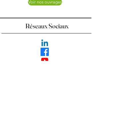
Voir nos ouvrages
Réseaux Sociaux
Nous contacter
contact@ecoleducouple.com
06 10 44 55 29
2, place de l'Écluse
3000 Nîmes