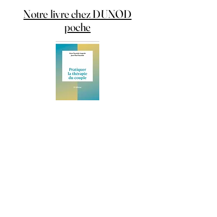
Notre livre chez DUNOD
poche
«Pratiquer la thérapie du couple»
2ème édition
Acheter le livre
Voir nos ouvrages
Réseaux Sociaux