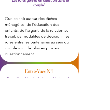
"Les rôles genrés en question dans le
couple"
Que ce soit autour des tâches
ménagères, de l’éducation des
enfants, de l’argent, de la relation au
travail, de modalités de décision, les
rôles entre les partenaires au sein du
couple sont de plus en plus en
questionnement.
Entre-Vues N°1
"Les effets décalés de la pandémie sur les
couples"
Dans nos cabinets nous constatons
comment la crise sanitaire a affecté de
manières souterraines les couples .