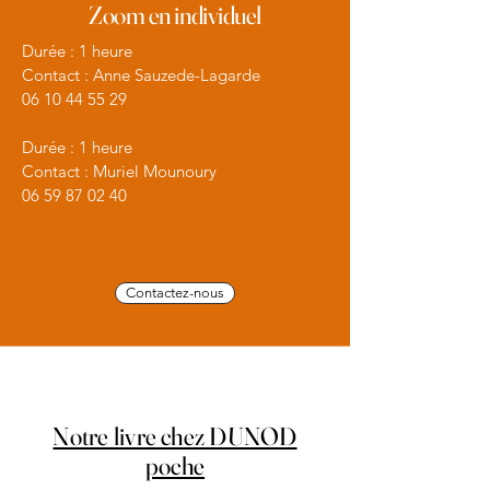
Zoom en individuel
Durée : 1 heure
Contact : Anne Sauzede-Lagarde
06 10 44 55 29
Durée : 1 heure
Contact : Muriel Mounoury
06 59 87 02 40
Contactez-nous
Notre livre chez DUNOD
poche