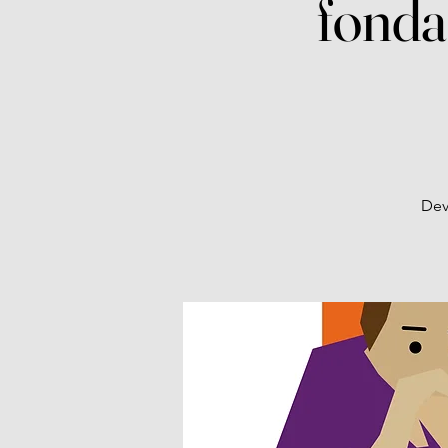
fonda
Dev