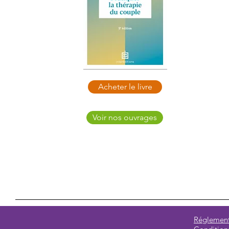
Acheter le livre
Voir nos ouvrages
Réglement 