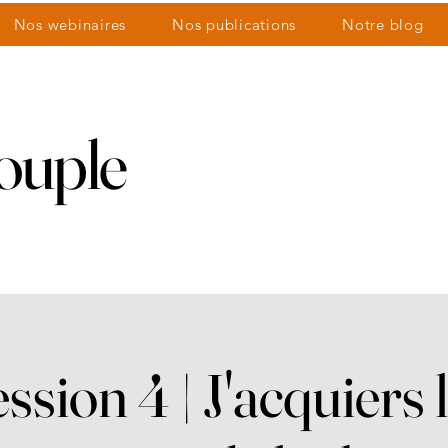
Nos webinaires
Nos publications
Notre blog
couple
nts
ssion 4 | J'acquiers 