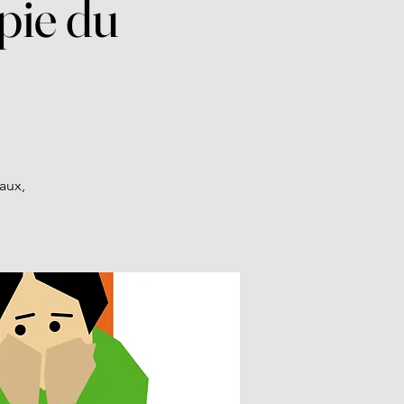
pie du
aux,