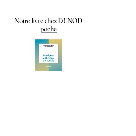
former à la thérapie du
Couple?
Notre livre chez DUNOD
poche
«Pratiquer la thérapie du couple»
2ème édition
Acheter le livre
Voir nos ouvrages