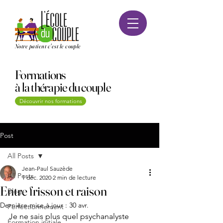
Notre patient c'est le couple
Formations
à la thérapie du couple
Découvrir nos formations
Post
All Posts
Jean-Paul Sauzède
All Posts
1 déc. 2020
2 min de lecture
Entre frisson et raison
Blog
Dernière mise à jour :
30 avr.
Perfectionnement
Je ne sais plus quel psychanalyste 
Formation initiale