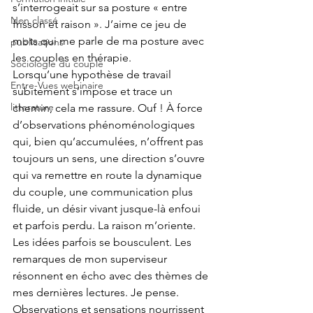
s’interrogeait sur sa posture « entre 
Non classé
frisson et raison ». J’aime ce jeu de 
mots qui me parle de ma posture avec 
publications
les couples en thérapie.
Sociologie du couple
Lorsqu’une hypothèse de travail 
Entre-Vues webinaire
subitement s’impose et trace un 
litterature
chemin, cela me rassure. Ouf ! À force 
d’observations phénoménologiques 
qui, bien qu’accumulées, n’offrent pas 
toujours un sens, une direction s’ouvre 
qui va remettre en route la dynamique 
du couple, une communication plus 
fluide, un désir vivant jusque-là enfoui 
et parfois perdu. La raison m’oriente. 
Les idées parfois se bousculent. Les 
remarques de mon superviseur 
résonnent en écho avec des thèmes de 
mes dernières lectures. Je pense. 
Observations et sensations nourrissent 