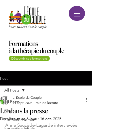
Notre patient c'est le couple
Formations
à la thérapie du couple
Découvrir nos formations
Post
All Posts
L' Ecole du Couple
All Posts
11 sept. 2025
1 min de lecture
Lu dans la presse
Blog
Dernière mise à jour :
16 oct. 2025
Perfectionnement
Anne Sauzède-Lagarde interviewée 
Formation initiale