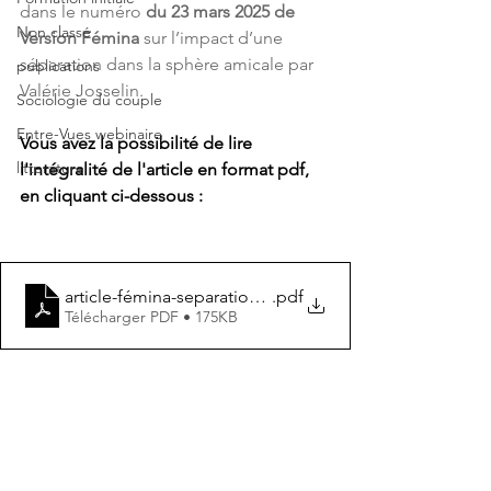
dans le numéro 
du 23 mars 2025 de 
Non classé
Version Fémina
 sur l’impact d’une 
séparation dans la sphère amicale par 
publications
Valérie Josselin.
Sociologie du couple
Entre-Vues webinaire
Vous avez la possibilité de lire 
litterature
l'intégralité de l'article en format pdf, 
en cliquant ci-dessous : 
article-fémina-separation-mars-2025-page-1
.pdf
Télécharger PDF • 175KB