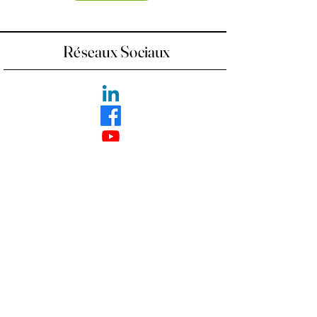
Réseaux Sociaux
Nous contacter
contact@ecoleducouple.com
06 10 44 55 29
2, place de l'Écluse
3000 Nîmes